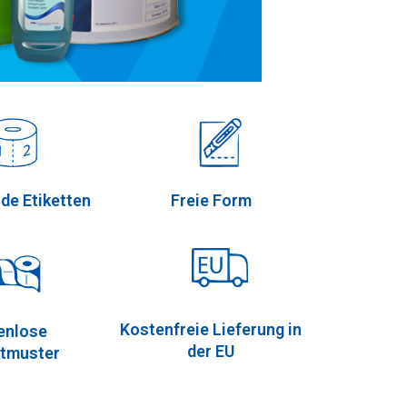
de Etiketten
Freie Form
Kostenfreie Lieferung in
enlose
der EU
tmuster