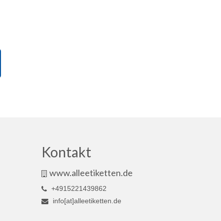
Kontakt
www.alleetiketten.de
+4915221439862
info[at]alleetiketten.de