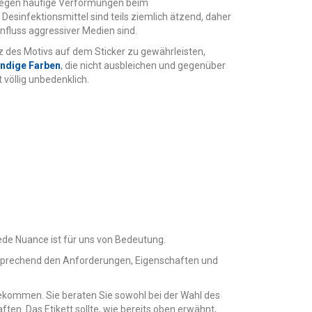
h gegen häufige Verformungen beim
esinfektionsmittel sind teils ziemlich ätzend, daher
influss aggressiver Medien sind.
z des Motivs auf dem Sticker zu gewährleisten,
ndige Farben
, die nicht ausbleichen und gegenüber
völlig unbedenklich.
ede Nuance ist für uns von Bedeutung.
entsprechend den Anforderungen, Eigenschaften und
bekommen. Sie beraten Sie sowohl bei der Wahl des
ten. Das Etikett sollte, wie bereits oben erwähnt,