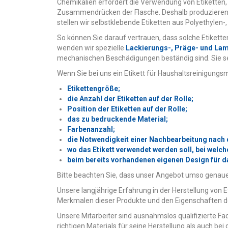
Chemikalien erfordert die Verwendung von Etiketten
Zusammendrücken der Flasche. Deshalb produzieren wir
stellen wir selbstklebende Etiketten aus Polyethylen-,
So können Sie darauf vertrauen, dass solche Etikette
wenden wir spezielle
Lackierungs-, Präge- und La
mechanischen Beschädigungen beständig sind. Sie setz
Wenn Sie bei uns ein Etikett für Haushaltsreinigungs
Etikettengröße;
die Anzahl der Etiketten auf der Rolle;
Position der Etiketten auf der Rolle;
das zu bedruckende Material;
Farbenanzahl;
die Notwendigkeit einer Nachbearbeitung nach
wo das Etikett verwendet werden soll, bei welc
beim bereits vorhandenen eigenen Design für das 
Bitte beachten Sie, dass unser Angebot umso genauer
Unsere langjährige Erfahrung in der Herstellung von 
Merkmalen dieser Produkte und den Eigenschaften d
Unsere Mitarbeiter sind ausnahmslos qualifizierte F
richtigen Materials für seine Herstellung als auch be