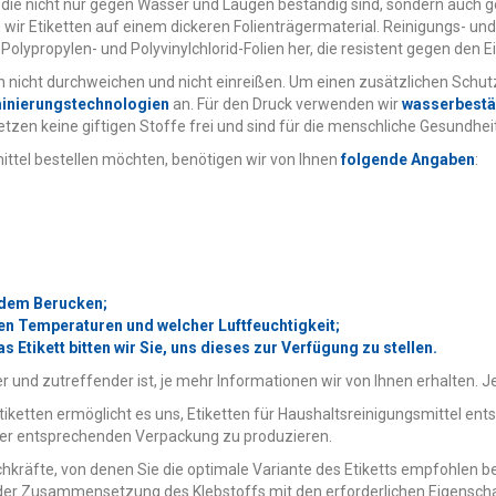
, die nicht nur gegen Wasser und Laugen beständig sind, sondern auc
 Etiketten auf einem dickeren Folienträgermaterial. Reinigungs- und D
 Polypropylen- und Polyvinylchlorid-Folien her, die resistent gegen den E
n nicht durchweichen und nicht einreißen. Um einen zusätzlichen Schut
minierungstechnologien
an. Für den Druck verwenden wir
wasserbestä
en keine giftigen Stoffe frei und sind für die menschliche Gesundheit 
mittel bestellen möchten, benötigen wir von Ihnen
folgende Angaben
:
 dem Berucken;
hen Temperaturen und welcher Luftfeuchtigkeit;
Etikett bitten wir Sie, uns dieses zur Verfügung zu stellen.
 und zutreffender ist, je mehr Informationen wir von Ihnen erhalten. J
Etiketten ermöglicht es uns, Etiketten für Haushaltsreinigungsmittel 
er entsprechenden Verpackung zu produzieren.
achkräfte, von denen Sie die optimale Variante des Etiketts empfohlen 
i der Zusammensetzung des Klebstoffs mit den erforderlichen Eigenschaf