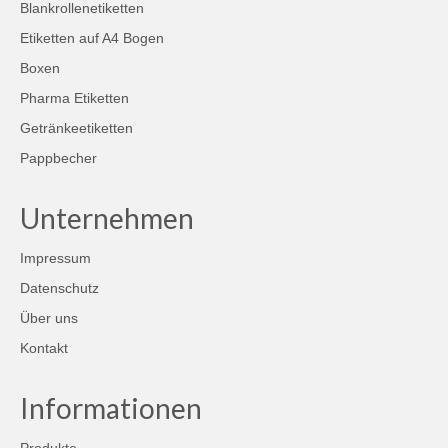
Blankrollenetiketten
Etiketten auf A4 Bogen
Boxen
Pharma Etiketten
Getränkeetiketten
Pappbecher
Unternehmen
Impressum
Datenschutz
Über uns
Kontakt
Informationen