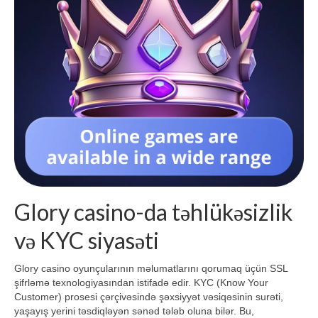
Glory casino-da təhlükəsizlik
və KYC siyasəti
Glory casino oyunçularının məlumatlarını qorumaq üçün SSL
şifrləmə texnologiyasından istifadə edir. KYC (Know Your
Customer) prosesi çərçivəsində şəxsiyyət vəsiqəsinin surəti,
yaşayış yerini təsdiqləyən sənəd tələb oluna bilər. Bu,