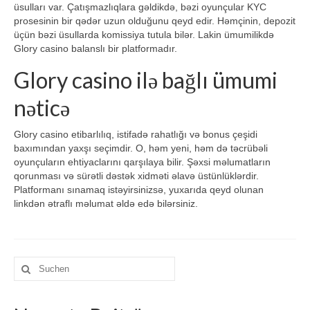
üsulları var. Çatışmazlıqlara gəldikdə, bəzi oyunçular KYC
prosesinin bir qədər uzun olduğunu qeyd edir. Həmçinin, depozit
üçün bəzi üsullarda komissiya tutula bilər. Lakin ümumilikdə
Glory casino balanslı bir platformadır.
Glory casino ilə bağlı ümumi
nəticə
Glory casino etibarlılıq, istifadə rahatlığı və bonus çeşidi
baxımından yaxşı seçimdir. O, həm yeni, həm də təcrübəli
oyunçuların ehtiyaclarını qarşılaya bilir. Şəxsi məlumatların
qorunması və sürətli dəstək xidməti əlavə üstünlüklərdir.
Platformanı sınamaq istəyirsinizsə, yuxarıda qeyd olunan
linkdən ətraflı məlumat əldə edə bilərsiniz.
Suche
nach: