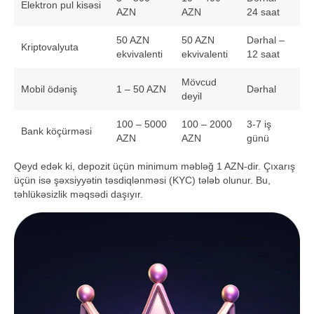
Elektron pul kisəsi
AZN
AZN
24 saat
50 AZN
50 AZN
Dərhal –
Kriptovalyuta
ekvivalenti
ekvivalenti
12 saat
Mövcud
Mobil ödəniş
1 – 50 AZN
Dərhal
deyil
100 – 5000
100 – 2000
3-7 iş
Bank köçürməsi
AZN
AZN
günü
Qeyd edək ki, depozit üçün minimum məbləğ 1 AZN-dir. Çıxarış
üçün isə şəxsiyyətin təsdiqlənməsi (KYC) tələb olunur. Bu,
təhlükəsizlik məqsədi daşıyır.