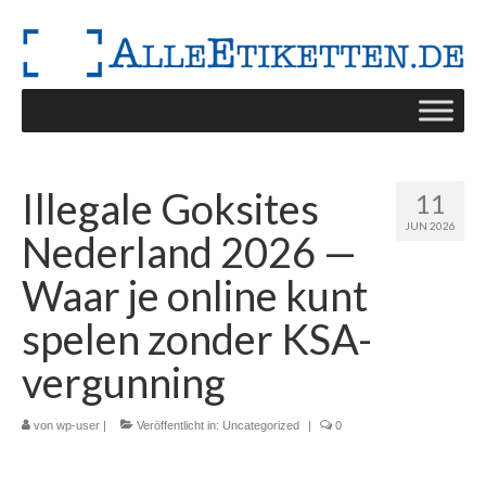
Illegale Goksites
11
JUN 2026
Nederland 2026 —
Waar je online kunt
spelen zonder KSA-
vergunning
von
wp-user
|
Veröffentlicht in:
Uncategorized
|
0