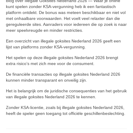
blog over Illegale Goksites Nederland 2026 — Waar je online
kunt spelen zonder KSA-vergunning heb ik een fantastisch
platform ontdekt. De bonus was meteen beschikbaar en niet vol
met onhaalbare voorwaarden. Het voelt veel relaxter dan die
gereguleerde sites. Aanraders voor iedereen die op zoek is naar
meer speelvreugde en minder restricties.
Een overzicht van illegale goksites Nederland 2026 geeft een
lijst van platforms zonder KSA-vergunning.
Het spelen op deze illegale goksites Nederland 2026 brengt
extra risico’s met zich mee voor de consument.
De financiële transacties op illegale goksites Nederland 2026
kunnen minder transparant en onveilig zijn.
Het is belangrijk om de juridische consequenties van het gebruik
van illegale goksites Nederland 2026 te kennen.
Zonder KSA-licentie, zoals bij illegale goksites Nederland 2026,
heeft de speler geen toegang tot officiële geschillenbeslechting.