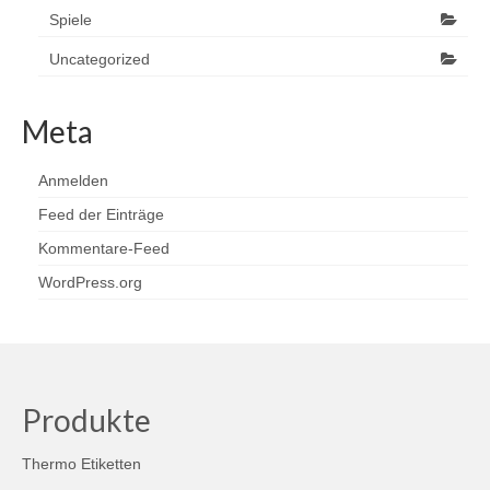
Spiele
Uncategorized
Meta
Anmelden
Feed der Einträge
Kommentare-Feed
WordPress.org
Produkte
Thermo Etiketten