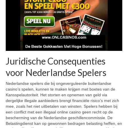
Juridische Consequenties
voor Nederlandse Spelers
Nederlandse spelers die bij ongeverguleerde buitenlandse
casino’s spelen, kunnen te maken krijgen met boetes van de
Kansspelautoriteit. Het storten en opnemen van geld via
dergelijke illegale aanbieders brengt financiële risico’s met zich
mee, zoals het niet uitbetalen van winsten. Spelers hebben bij
een conflict met een illegaal online casino geen recht op de
bescherming van de Nederlandse geschillencommissie. De
Belastingdienst kan op gewonnen bedragen belasting heffen, en