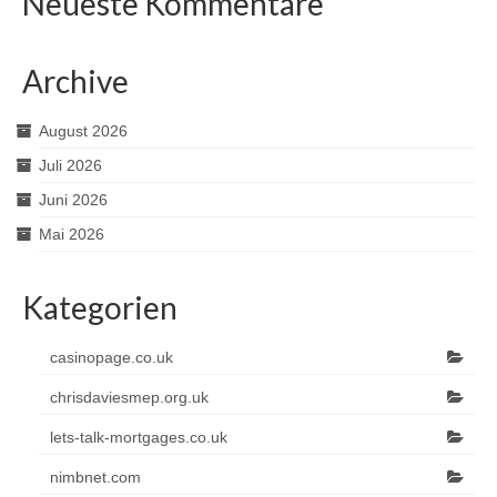
Neueste Kommentare
Archive
August 2026
Juli 2026
Juni 2026
Mai 2026
Kategorien
casinopage.co.uk
chrisdaviesmep.org.uk
lets-talk-mortgages.co.uk
nimbnet.com