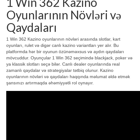
1 Win 362 Kazino
Oyunlarının Növləri və
Qaydaları
1 Win 362 Kazino oyunlarının növləri arasında slotlar, kart
oyunları, rulet və digər canlı kazino variantları yer alır. Bu
platformda hər bir oyunun özünəməxsus və aydın qaydaları
mövcuddur. Oyunçular 1 Win 362 seçimində blackjack, poker və
ya klassik slotları seçə bilər. Canlı dealer oyunlarında real
zamanlı qaydalar və strategiyalar tətbiq olunur. Kazino
oyunlarının növləri və qaydaları haqqında məlumat əldə etmək
şansınızı artırmaqda əhəmiyyətli rol oynayır.