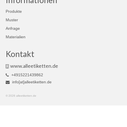
Produkte
Muster
Anfrage
Materialien
Kontakt
www.alleetiketten.de
+4915221439862
info[at]alleetiketten.de
© 2026 alleetiketten.de