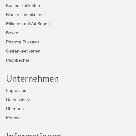
Kosmetiketiketten
Blankrollenetiketten
Etiketten auf A4 Bogen
Boxen
Pharma Etiketten
Getränkeetiketten
Pappbecher
Unternehmen
Impressum
Datenschutz
Über uns
Kontakt
Informationen