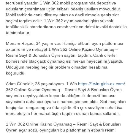
təcrübəsi yaradır. 1 Win 362 mobil proqramında depozit və
uduşların çıxarılması üçün etibarlı ödəniş üsulları mövcuddur.
Mobil tətbiqdə canlı diler oyunları da daxil olmaqla geniş slot
seçimi təqdim edilir. 1 Win 362 oyun avadanlıqları yüksək
təhlükəsizlik standartlarına cavab verir və daimi texniki dəstək ilə
təmin olunur.
Mənəm Rəşad, 34 yaşım var. Həmişə etibarlı oyun platforması
axtarırdım və nəhayət 1 Win 362 Online Kazino Oynamaq –
Rəsmi Sayt & Bonusları Öyrən saytını tapdım. Canlı dilerlər
bölməsində blackjack oynamaq əsl məkan həyəcanını yaşatdı.
Udduğum məbləğ heç bir problem olmadan hesabıma
köçürüldü.
Adım Güneldir, 28 yaşındayam. 1 Win
https://1win-giris-az.com/
362 Online Kazino Oynamaq – Rəsmi Sayt & Bonusları Öyrən
saytında qeydiyyatdan keçəndə aldığım ilk depozit bonusu
sayəsində daha çox oyunu sınamaq şansım oldu. Slot maşınları
həqiqətən rəngarəng və ödənişlidir. Ən çox sevdiyim cəhət isə
mərc etdiyim hər manat üçün təqdim olunan bonus xallarıdır.
1 Win 362 Online Kazino Oynamaq – Rəsmi Sayt & Bonusları
Öyrən açar sözü, oyunçuları bu platformanın etibarlı rəsmi