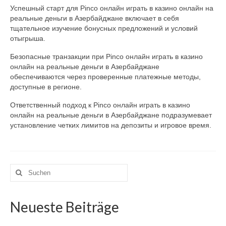
Успешный старт для Pinco онлайн играть в казино онлайн на
реальные деньги в Азербайджане включает в себя
тщательное изучение бонусных предложений и условий
отыгрыша.
Безопасные транзакции при Pinco онлайн играть в казино
онлайн на реальные деньги в Азербайджане
обеспечиваются через проверенные платежные методы,
доступные в регионе.
Ответственный подход к Pinco онлайн играть в казино
онлайн на реальные деньги в Азербайджане подразумевает
установление четких лимитов на депозиты и игровое время.
Suche
nach:
Neueste Beiträge