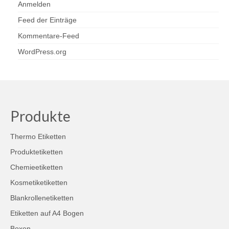
Anmelden
Feed der Einträge
Kommentare-Feed
WordPress.org
Produkte
Thermo Etiketten
Produktetiketten
Chemieetiketten
Kosmetiketiketten
Blankrollenetiketten
Etiketten auf A4 Bogen
Boxen