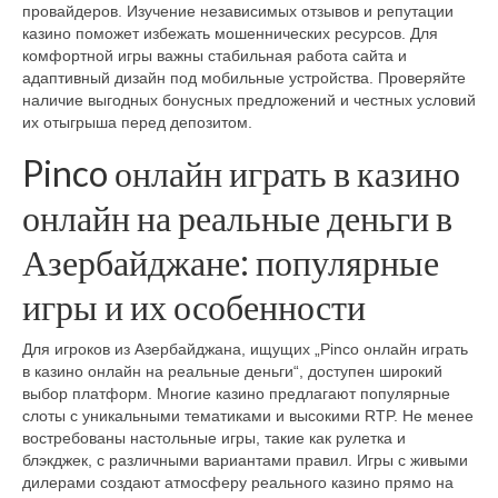
провайдеров. Изучение независимых отзывов и репутации
казино поможет избежать мошеннических ресурсов. Для
комфортной игры важны стабильная работа сайта и
адаптивный дизайн под мобильные устройства. Проверяйте
наличие выгодных бонусных предложений и честных условий
их отыгрыша перед депозитом.
Pinco онлайн играть в казино
онлайн на реальные деньги в
Азербайджане: популярные
игры и их особенности
Для игроков из Азербайджана, ищущих „Pinco онлайн играть
в казино онлайн на реальные деньги“, доступен широкий
выбор платформ. Многие казино предлагают популярные
слоты с уникальными тематиками и высокими RTP. Не менее
востребованы настольные игры, такие как рулетка и
блэкджек, с различными вариантами правил. Игры с живыми
дилерами создают атмосферу реального казино прямо на