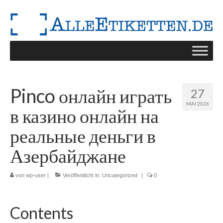
Pinco онлайн играть
27
MAI 2026
в казино онлайн на
реальные деньги в
Азербайджане
von
wp-user
|
Veröffentlicht in:
Uncategorized
|
0
Contents