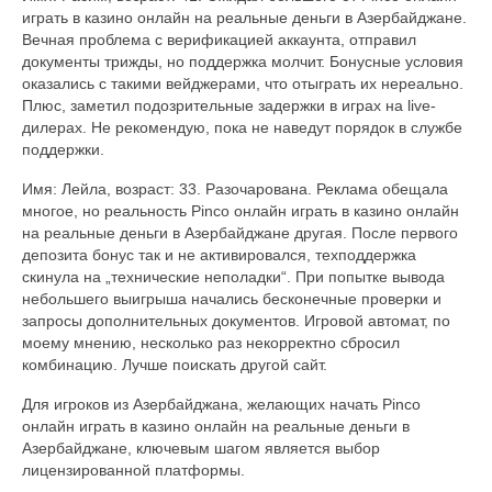
играть в казино онлайн на реальные деньги в Азербайджане.
Вечная проблема с верификацией аккаунта, отправил
документы трижды, но поддержка молчит. Бонусные условия
оказались с такими вейджерами, что отыграть их нереально.
Плюс, заметил подозрительные задержки в играх на live-
дилерах. Не рекомендую, пока не наведут порядок в службе
поддержки.
Имя: Лейла, возраст: 33. Разочарована. Реклама обещала
многое, но реальность Pinco онлайн играть в казино онлайн
на реальные деньги в Азербайджане другая. После первого
депозита бонус так и не активировался, техподдержка
скинула на „технические неполадки“. При попытке вывода
небольшего выигрыша начались бесконечные проверки и
запросы дополнительных документов. Игровой автомат, по
моему мнению, несколько раз некорректно сбросил
комбинацию. Лучше поискать другой сайт.
Для игроков из Азербайджана, желающих начать Pinco
онлайн играть в казино онлайн на реальные деньги в
Азербайджане, ключевым шагом является выбор
лицензированной платформы.