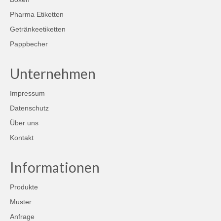
Pharma Etiketten
Getränkeetiketten
Pappbecher
Unternehmen
Impressum
Datenschutz
Über uns
Kontakt
Informationen
Produkte
Muster
Anfrage