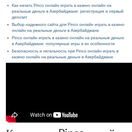
Как начать Pinco онлайн играть в казино онлайн на
реальные деньги в Азербайджане: регистрация и первый
депозит
Выбор надежного сайта для Pinco онлайн играть в казино
онлайн на реальные деньги в Азербайджане
Pinco онлайн играть в казино онлайн на реальные деньги
в Азербайджане: популярные игры и их особенности
Безопасность и легальность при Pinco онлайн играть в
казино онлайн на реальные деньги в Азербайджане