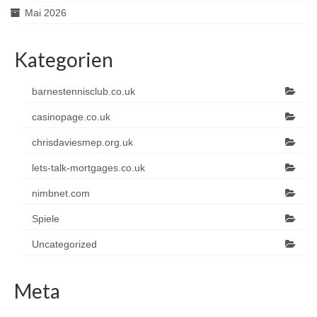
Mai 2026
Kategorien
barnestennisclub.co.uk
casinopage.co.uk
chrisdaviesmep.org.uk
lets-talk-mortgages.co.uk
nimbnet.com
Spiele
Uncategorized
Meta