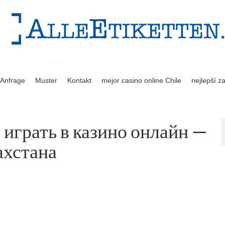
Anfrage
Muster
Kontakt
mejor casino online Chile
nejlepší z
 играть в казино онлайн —
ахстана