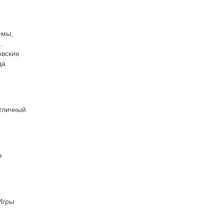
емы,
.
овские
да
Отличный
я
Игры