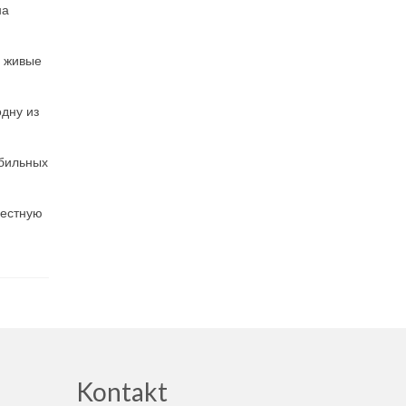
на
и живые
одну из
обильных
честную
Kontakt