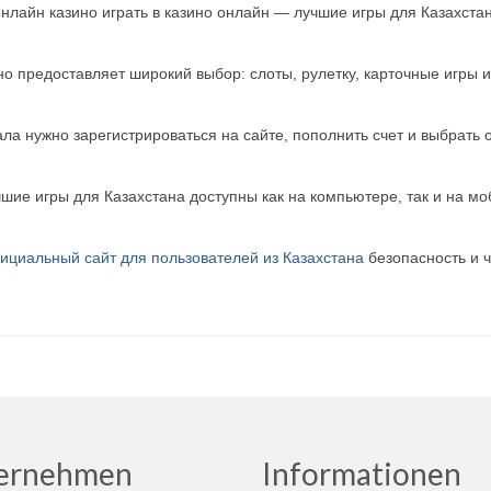
онлайн казино играть в казино онлайн — лучшие игры для Казахста
но предоставляет широкий выбор: слоты, рулетку, карточные игры 
ала нужно зарегистрироваться на сайте, пополнить счет и выбрать 
чшие игры для Казахстана доступны как на компьютере, так и на м
циальный сайт для пользователей из Казахстана
безопасность и 
ernehmen
Informationen