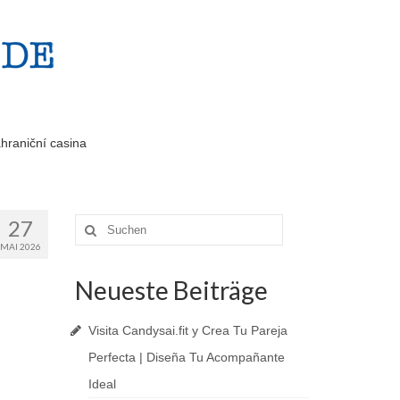
ahraniční casina
27
Suche
nach:
MAI 2026
Neueste Beiträge
Visita Candysai.fit y Crea Tu Pareja
Perfecta | Diseña Tu Acompañante
Ideal