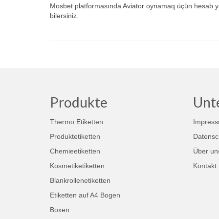
Mosbet platformasında Aviator oynamaq üçün hesab ya
bilərsiniz.
Produkte
Unt
Thermo Etiketten
Impres
Produktetiketten
Datensc
Chemieetiketten
Über un
Kosmetiketiketten
Kontakt
Blankrollenetiketten
Etiketten auf A4 Bogen
Boxen