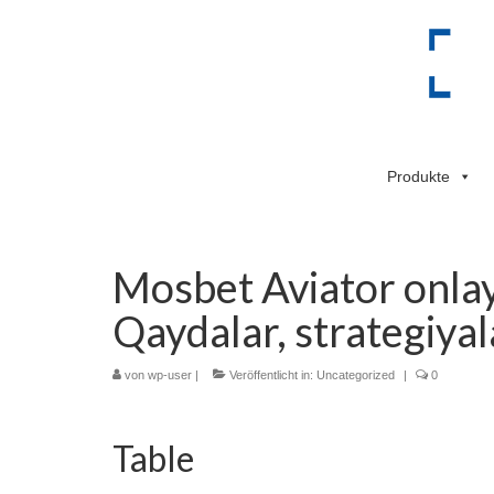
Produkte
Mosbet Aviator onla
Qaydalar, strategiyal
von
wp-user
|
Veröffentlicht in:
Uncategorized
|
0
Table