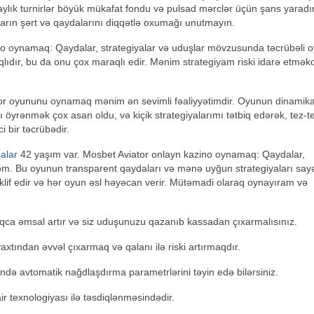
 ya aylık turnirlər böyük mükafat fondu və pulsad mərclər üçün şans yaradı
arın şərt və qaydalarını diqqətlə oxumağı unutmayın.
no oynamaq: Qaydalar, strategiyalar və uduşlar mövzusunda təcrübəli 
ıdır, bu da onu çox maraqlı edir. Mənim strategiyam riski idarə etməkd
r oyununu oynamaq mənim ən sevimli fəaliyyətimdir. Oyunun dinamika
öyrənmək çox asan oldu, və kiçik strategiyalarımı tətbiq edərək, tez-t
i bir təcrübədir.
alar
42 yaşım var. Mosbet Aviator onlayn kazino oynamaq: Qaydalar,
yirəm. Bu oyunun transparent qaydaları və mənə uyğun strategiyaları say
əklif edir və hər oyun əsl həyəcan verir. Mütəmadi olaraq oynayıram və
ca əmsal artır və siz uduşunuzu qazanıb kassadan çıxarmalısınız.
axtından əvvəl çıxarmaq və qalanı ilə riski artırmaqdır.
ində avtomatik nağdlaşdırma parametrlərini təyin edə bilərsiniz.
ir texnologiyası ilə təsdiqlənməsindədir.