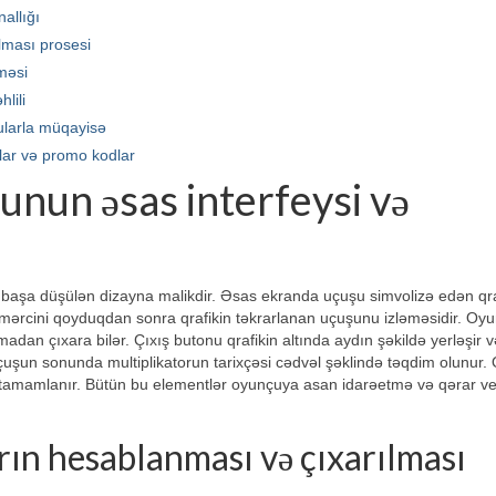
allığı
lması prosesi
lməsi
lili
çularla müqayisə
ar və promo kodlar
nun əsas interfeysi və
 başa düşülən dizayna malikdir. Əsas ekranda uçuşu simvolizə edən qra
u mərcini qoyduqdan sonra qrafikin təkrarlanan uçuşunu izləməsidir. Oy
dan çıxara bilər. Çıxış butonu qrafikin altında aydın şəkildə yerləşir v
çuşun sonunda multiplikatorun tarixçəsi cədvəl şəklində təqdim olunur
rla tamamlanır. Bütün bu elementlər oyunçuya asan idarəetmə və qərar 
ın hesablanması və çıxarılması