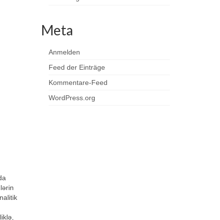
Meta
Anmelden
Feed der Einträge
Kommentare-Feed
WordPress.org
da
lərin
alitik
iklə,